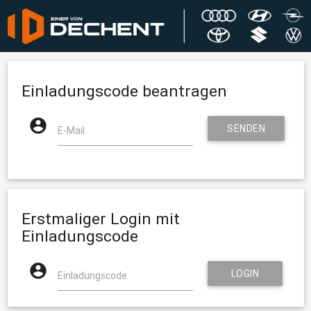
Einladungscode beantragen

SENDEN
E-Mail

Erstmaliger Login mit
Einladungscode

LOGIN
Einladungscode
