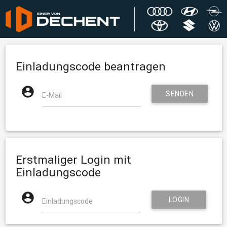
Einladungscode beantragen

SENDEN
E-Mail

Erstmaliger Login mit
Einladungscode

LOGIN
Einladungscode
